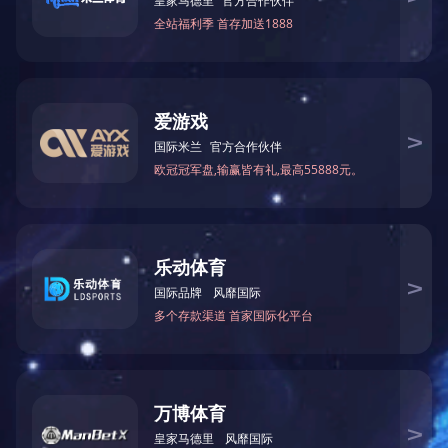
方管
方管
Details
方管
方管
Details
不锈钢方管
不锈钢方管
Details
上一页
1
下一页
关于冠金
公司简介